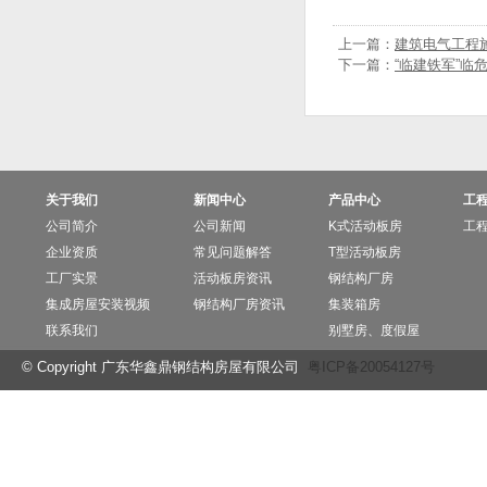
上一篇：
建筑电气工程
下一篇：
“临建铁军”临
关于我们
新闻中心
产品中心
工
公司简介
公司新闻
K式活动板房
工
企业资质
常见问题解答
T型活动板房
工厂实景
活动板房资讯
钢结构厂房
集成房屋安装视频
钢结构厂房资讯
集装箱房
联系我们
别墅房、度假屋
© Copyright 广东华鑫鼎钢结构房屋有限公司
粤ICP备20054127号