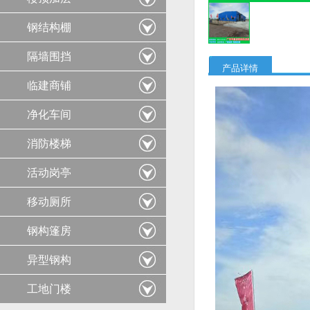
钢结构棚
隔墙围挡
产品详情
临建商铺
净化车间
消防楼梯
活动岗亭
移动厕所
钢构篷房
异型钢构
工地门楼