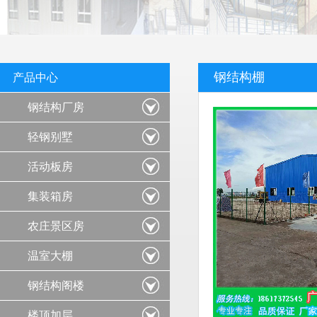
钢结构棚
产品中心
钢结构厂房
轻钢别墅
活动板房
集装箱房
农庄景区房
温室大棚
钢结构阁楼
楼顶加层