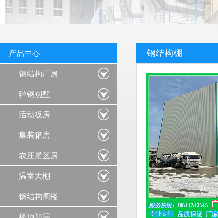
钢结构棚
产品中心
钢结构厂房
轻钢别墅
活动板房
集装箱房
农庄景区房
温室大棚
钢结构阁楼
楼顶加层