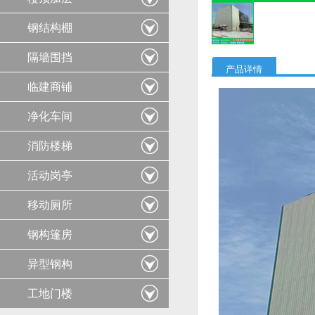
钢结构棚
隔墙围挡
产品详情
临建商铺
净化车间
消防楼梯
活动岗亭
移动厕所
钢构篷房
异型钢构
工地门楼