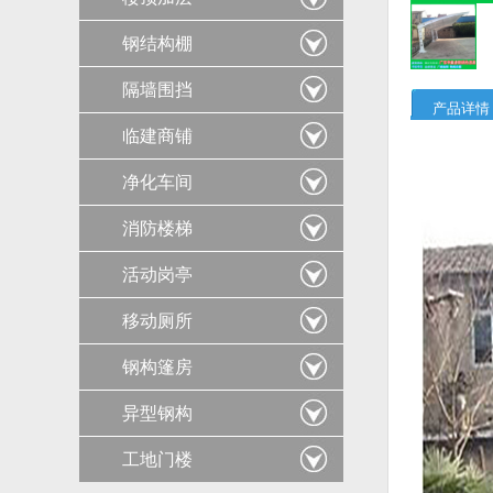
钢结构棚
隔墙围挡
产品详情
临建商铺
净化车间
消防楼梯
活动岗亭
移动厕所
钢构篷房
异型钢构
工地门楼