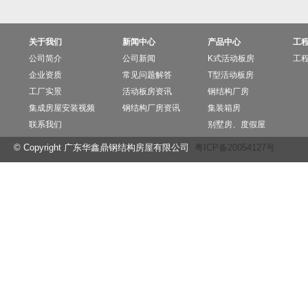
关于我们
新闻中心
产品中心
工
公司简介
公司新闻
K式活动板房
工
企业资质
常见问题解答
T型活动板房
工厂实景
活动板房资讯
钢结构厂房
集成房屋安装视频
钢结构厂房资讯
集装箱房
联系我们
别墅房、度假屋
© Copyright 广东华鑫鼎钢结构房屋有限公司
粤ICP备20054127号